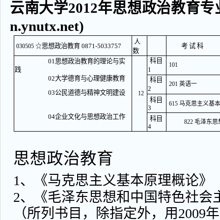
云南大学2012年思想政治教育专业
n.ynutx.net)
人
☆思想政治教育 0871-5033757
考 试 科
030505
数
科目
01思想政治教育的理论与实
101
践
1
02大学德育与心理健康教育
科目
201 英语一
2
03公民道德与精神文明建设
12
科目
615 马克思主义基
3
04企业文化与思想政治工作
科目
822 毛泽
4
思想政治教育
1、《马克思主义基本原理概论》
2、《毛泽东思想和中国特色社会
（所列书目，除指定外，用2009