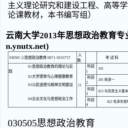
主义理论研究和建设工程、高等学
论课教材，本书编写组）
云南大学2013年思想政治教育专业
n.ynutx.net)
人
☆思想政治教育 0871-5033757
考 试 科
030505
数
科目
01思想政治教育的理论与实
101
践
1
02大学德育与心理健康教育
科目
201 英语一
2
03公民道德与精神文明建设
11
科目
615 马克思主义基
3
04企业文化与思想政治工作
科目
822 毛泽
4
030505思想政治教育