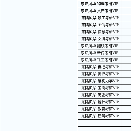
东陆风华-物理考研VIP
东陆风华-文产考研VIP
东陆风华-软工考研VIP
东陆风华-图情考研VIP
东陆风华-信息考研VIP
东陆风华-文博考研VIP
东陆风华-翻硕考研VIP
东陆风华-新传考研VIP
东陆风华-社工考研VIP
东陆风华-自控考研VIP
东陆风华-资评考研VIP
东陆风华-结构力学VIP
东陆风华-国商考研VIP
东陆风华-历史考研VIP
东陆风华-统计考研VIP
东陆风华-教育考研VIP
东陆风华-建筑考研VIP