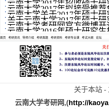
云南大学2017年招收硕士
云南大学2017年拟接受推
云南大学关于2017年硕士
关于云南大学2017年硕士
云南大学考研网官方微博开
云南大学2016年硕士研究
首页
-
考研资讯
-
导师介绍
-
考研真题
-
考研资料
-
考研专业课
-
考试大纲
-
论坛
关于本站 - 
,(
http://kaoy
云南大学考研网