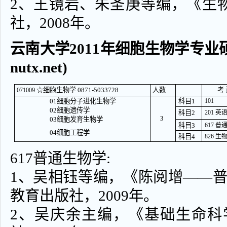
2、王镜岩、朱圣庚等编，《生
社，2008年。
云南大学2011年细胞生物学专业硕士
nutx.net)
☆细胞生物学 0871-5033728
人数
考 
071009
01细胞分子进化生物学
科目1
101
02细胞遗传学
科目2
201 英
3
03细胞发育生物学
科目3
617 
04细胞工程学
科目4
826 生
617普通生物学:
1、吴相钰等编，《陈阅增——
教育出版社，2009年。
2、吴庆余主编，《基础生命科